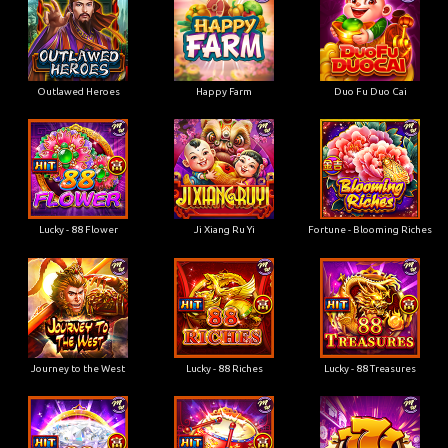
Outlawed Heroes
Happy Farm
Duo Fu Duo Cai
Lucky - 88 Flower
Ji Xiang Ru Yi
Fortune - Blooming Riches
Journey to the West
Lucky - 88 Riches
Lucky - 88 Treasures