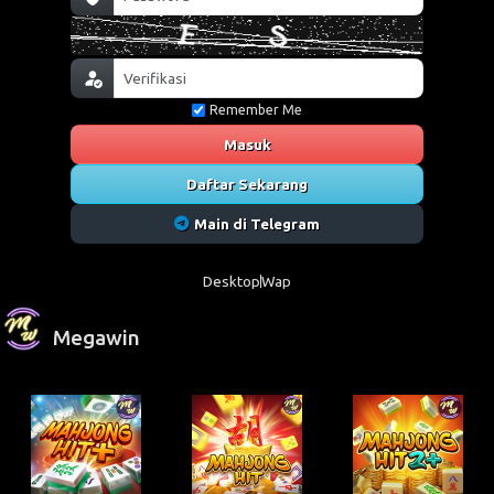
Remember Me
Masuk
Daftar Sekarang
Main di Telegram
Desktop
Wap
Megawin