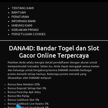
TENTANG KAMI
BANTUAN
PERATURAN
INFORMASI BANK
HUBUNGI KAMI
KEBIJAKAN PRIVASI
PERSETUJUAN COOKIES
DANA4D: Bandar Togel dan Slot
Gacor Online Terpercaya
Pastikan Anda selalu mengisi detail pendaftaran dengan akurat untuk
mempermudah transaksi. Selain itu, Anda dapat mengajak semua teman
dan keluarga untuk bergabung karena DANA4D memiliki berbagai
promo menarik setiap harinya. Beberapa promo menarik yang
ditawarkan oleh DANA4D meliputi:
Bonus New Member 20%
Bonus Deposit Setiap Hari 5%
Bonus Freechip Apk 5ribu
Bonus Mix Parlay
Bonus Cashback Slot 5%
Bonus Cashback Live Kasino 5%
Bonus Cashback Sportsbook 5%