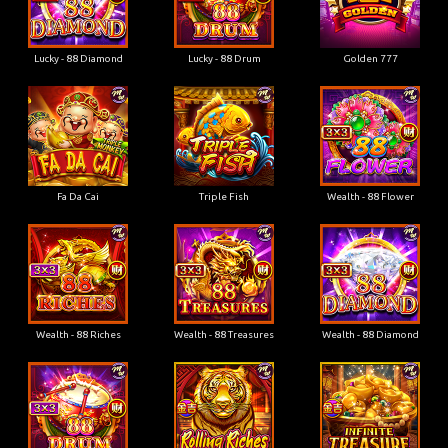
Lucky - 88 Diamond
Lucky - 88 Drum
Golden 777
Fa Da Cai
Triple Fish
Wealth - 88 Flower
Wealth - 88 Riches
Wealth - 88 Treasures
Wealth - 88 Diamond