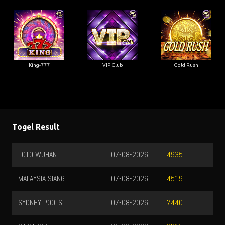
King-777
VIP Club
Gold Rush
Togel Result
6
SG METRO
07-08-2026
4935
6
PCSO
06-08-2026
4519
6
BOSTON
06-08-2026
7440