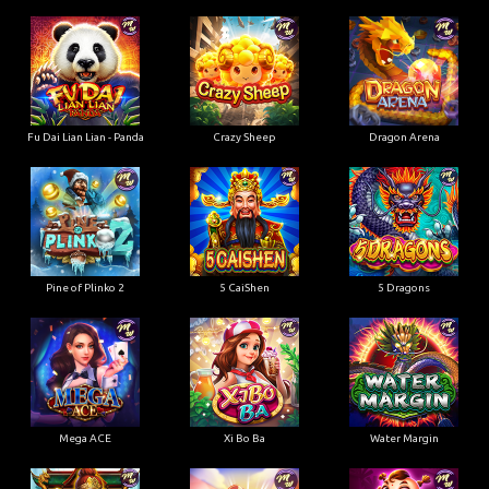
Fu Dai Lian Lian - Panda
Crazy Sheep
Dragon Arena
Pine of Plinko 2
5 CaiShen
5 Dragons
Mega ACE
Xi Bo Ba
Water Margin