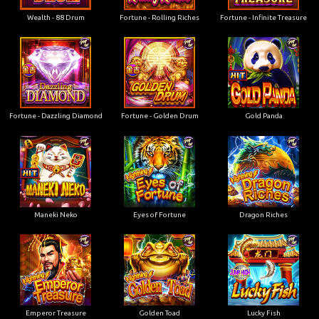
Wealth - 88 Drum
Fortune - Rolling Riches
Fortune - Infinite Treasure
Fortune - Dazzling Diamond
Fortune - Golden Drum
Gold Panda
Maneki Neko
Eyes of Fortune
Dragon Riches
Emperor Treasure
Golden Toad
Lucky Fish