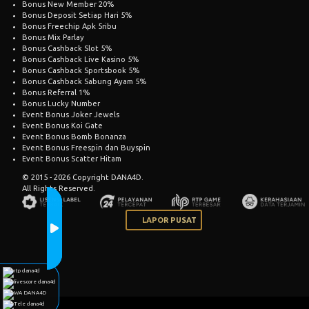
Bonus New Member 20%
Bonus Deposit Setiap Hari 5%
Bonus Freechip Apk 5ribu
Bonus Mix Parlay
Bonus Cashback Slot 5%
Bonus Cashback Live Kasino 5%
Bonus Cashback Sportsbook 5%
Bonus Cashback Sabung Ayam 5%
Bonus Referral 1%
Bonus Lucky Number
Event Bonus Joker Jewels
Event Bonus Koi Gate
Event Bonus Bomb Bonanza
Event Bonus Freespin dan Buyspin
Event Bonus Scatter Hitam
© 2015 - 2026 Copyright DANA4D.
All Rights Reserved.
LAPOR PUSAT