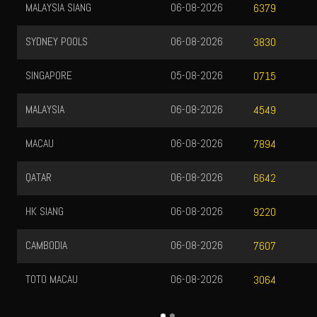
MALAYSIA SIANG
06-08-2026
6379
SYDNEY POOLS
06-08-2026
3830
SINGAPORE
05-08-2026
0715
MALAYSIA
06-08-2026
4549
MACAU
06-08-2026
7894
QATAR
06-08-2026
6642
HK SIANG
06-08-2026
9220
CAMBODIA
06-08-2026
7607
TOTO MACAU
06-08-2026
3064