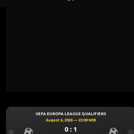
UEFA EUROPA LEAGUE QUALIFIERS
August 6, 2026 — 22:00 WIB
0 : 1
Previous
Ne