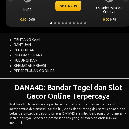
BET NOW
CS Universitatea
PS
Red Bull Sa
Craiova
0.90
0.00
0.78
0.75
0.5
TENTANG KAMI
BANTUAN
PERATURAN
INFORMASI BANK
HUBUNGI KAMI
KEBIJAKAN PRIVASI
PERSETUJUAN COOKIES
DANA4D: Bandar Togel dan Slot
Gacor Online Terpercaya
Pastikan Anda selalu mengisi detail pendaftaran dengan akurat untuk
mempermudah transaksi. Selain itu, Anda dapat mengajak semua teman dan
keluarga untuk bergabung karena DANA4D memiliki berbagai promo menarik
setiap harinya. Beberapa promo menarik yang ditawarkan oleh DANA4D
meliputi: