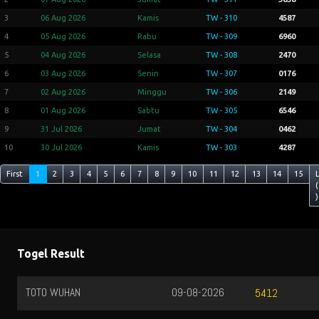
3
06 Aug 2026
Kamis
TW - 310
4587
4
05 Aug 2026
Rabu
TW - 309
6960
5
04 Aug 2026
Selasa
TW - 308
2470
6
03 Aug 2026
Senin
TW - 307
0176
7
02 Aug 2026
Minggu
TW - 306
2149
8
01 Aug 2026
Sabtu
TW - 305
6546
9
31 Jul 2026
Jumat
TW - 304
0462
10
30 Jul 2026
Kamis
TW - 303
4287
First
1
2
3
4
5
6
7
8
9
10
11
12
13
14
15
(
)
Togel Result
TOTO WUHAN
09-08-2026
5412