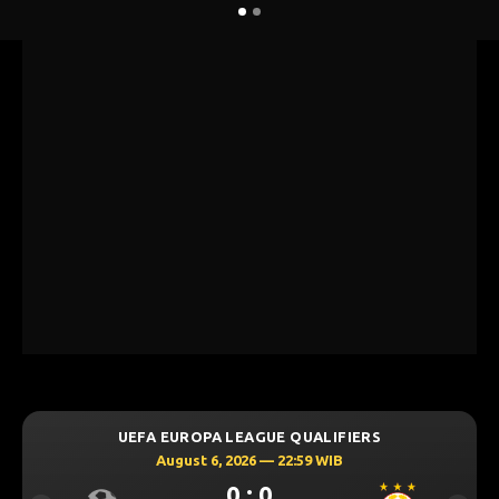
UEFA EUROPA LEAGUE QUALIFIERS
August 6, 2026 — 22:59 WIB
0 : 0