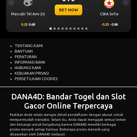
Previous
Next
BET NOW
Maccabi Tel Aviv (n)
CSKA Sofia
Lin
0.25
0.68
-0.25
-0.86
TENTANG KAMI
BANTUAN
PERATURAN
INFORMASI BANK
HUBUNGI KAMI
KEBIJAKAN PRIVASI
PERSETUJUAN COOKIES
DANA4D: Bandar Togel dan Slot
Gacor Online Terpercaya
Pastikan Anda selalu mengisi detail pendaftaran dengan akurat untuk
mempermudah transaksi. Selain itu, Anda dapat mengajak semua teman
dan keluarga untuk bergabung karena DANA4D memiliki berbagai
promo menarik setiap harinya. Beberapa promo menarik yang
ditawarkan oleh DANA4D meliputi: