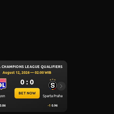
8/8/2026
8/8/2026
8/8/2026
UALIFIERS
UEFA CHAMPIONS LEAGUE QUALIFIERS
 WIB
August 11, 2026 — 22:59 WIB
0 : 0
Next
BET NOW
Union Saint-
Mjallby
Bodo Glimt
Gilloise
-0.5
0.99
0.75
0.82
-0.75
1.00