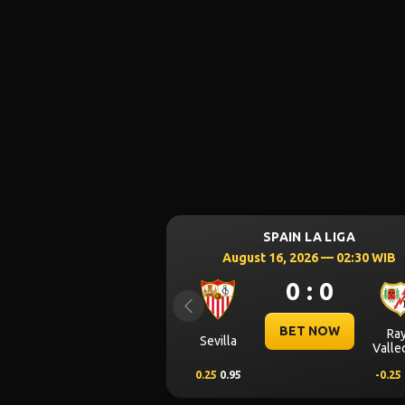
8/8/2026
7/8/2026
7/8/20
UEFA CHAMPIONS LEAGUE QUALIFIERS
UEFA CHAMP
August 12, 2026 — 02:00 WIB
August
0 : 0
Previous
BET NOW
SK Sturm
Lyon
Sparta Praha
Graz
1
0.86
-1
0.96
-0.5
0.95