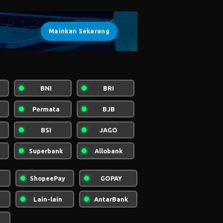
Mainkan Sekarang
BNI
BRI
Permata
BJB
BSI
JAGO
Superbank
Allobank
ShopeePay
GOPAY
Lain-lain
AntarBank