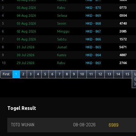
3
05 Aug 2026
Rabu
HKD - 870
0773
4
04 Aug 2026
Selasa
HKD - 869
0304
5
03 Aug 2026
Senin
HKD - 868
4740
6
02 Aug 2026
Minggu
HKD - 867
2085
7
01 Aug 2026
Sabtu
HKD - 866
1572
8
31 Jul 2026
Jumat
HKD - 865
5671
9
30 Jul 2026
Kamis
HKD - 864
4887
10
29 Jul 2026
Rabu
HKD - 863
2766
First
1
2
3
4
5
6
7
8
9
10
11
12
13
14
15
(
)
Togel Result
TOTO WUHAN
08-08-2026
6989